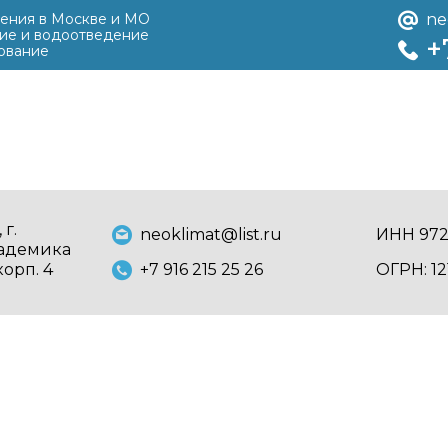
ения в Москве и МО
ne
ие и водоотведение
+
ование
 г.
neoklimat@list.ru
ИНН 97
кадемика
корп. 4
+7 916 215 25 26
ОГРН: 1